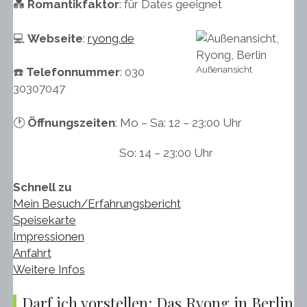
💑
Romantikfaktor
: für Dates geeignet
💻
Webseite
:
ryong.de
Außenansicht
☎️
Telefonnummer
: 030
30307047
🕐
Öffnungszeiten
: Mo – Sa: 12 – 23:00 Uhr
So: 14 – 23:00 Uhr
Schnell zu
Mein Besuch/Erfahrungsbericht
Speisekarte
Impressionen
Anfahrt
Weitere Infos
Darf ich vorstellen: Das Ryong in Berlin