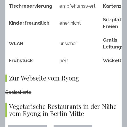
Tischreservierung
empfehlenswert
Kartenza
Sitzplätze
Kinderfreundlich
eher nicht
Freien
Gratis
WLAN
unsicher
Leitungs
Frühstück
nein
Wickeltis
Zur Webseite vom Ryong
Speisekarte
Vegetarische Restaurants in der Nähe
vom Ryong in Berlin Mitte