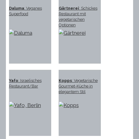
Daluma
: Veganes
Gärtnerei
: Schickes
Superfood
Restaurant mit
vegetarischen
Optionen
Yafo
: Israelisches
Kopps
: Vegetarische
Restaurant/Bar
Gourmet-Küche in
elegantem Stil