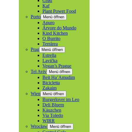
Grød
Kaf
Plant Power Food
Porto
Menü öffnen
Apuro
Árvore do Mundo
Kind Kitchen
O Burrito
Terrárea
Prag
Menü öffnen
Estrella
Lavička
Vegan’s Prague
Tel Aviv
Menü öffnen
Beit Ha’Amudim
Bicicletta
Zakaim
Wien
Menü öffnen
Burgerlover im Leo
Deli Bluem
Käuzchen
Via Toledo
WIRR
Wrocław
Menü öffnen