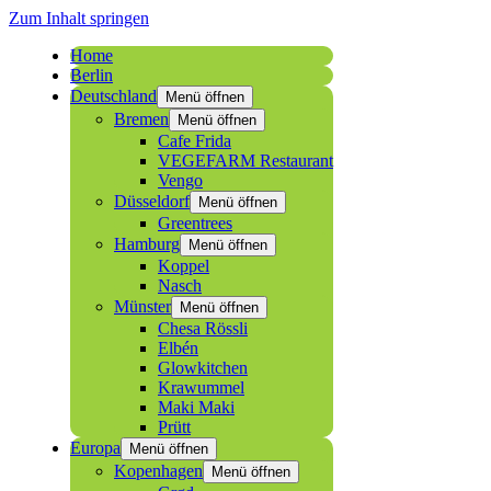
Zum Inhalt springen
Home
Berlin
Deutschland
Menü öffnen
Bremen
Menü öffnen
Cafe Frida
VEGEFARM Restaurant
Vengo
Düsseldorf
Menü öffnen
Greentrees
Hamburg
Menü öffnen
Koppel
Nasch
Münster
Menü öffnen
Chesa Rössli
Elbén
Glowkitchen
Krawummel
Maki Maki
Prütt
Europa
Menü öffnen
Kopenhagen
Menü öffnen