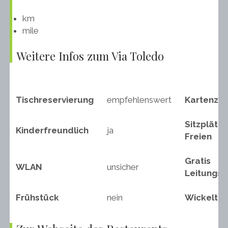
km
mile
Weitere Infos zum Via Toledo
Tischreservierung
empfehlenswert
Kartenza
Sitzplätze
Kinderfreundlich
ja
Freien
Gratis
WLAN
unsicher
Leitungs
Frühstück
nein
Wickeltis