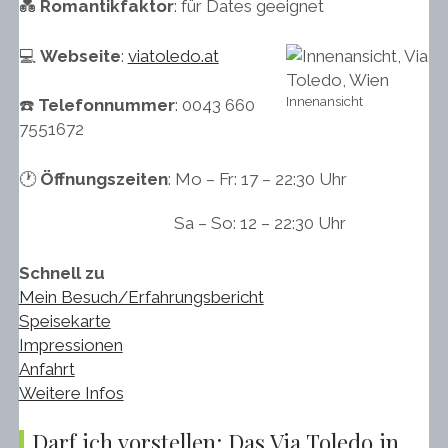
💑
Romantikfaktor
: für Dates geeignet
💻
Webseite
:
viatoledo.at
Innenansicht
☎️
Telefonnummer
: 0043 660
7551672
🕐
Öffnungszeiten
: Mo – Fr: 17 – 22:30 Uhr
Sa – So: 12 – 22:30 Uhr
Schnell zu
Mein Besuch/Erfahrungsbericht
Speisekarte
Impressionen
Anfahrt
Weitere Infos
Darf ich vorstellen: Das Via Toledo in